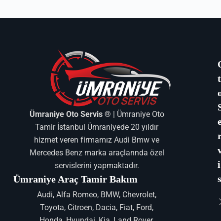
Ümraniye Oto Servis ®
| Ümraniye Oto
Tamir İstanbul Ümraniyede 20 yıldır
hizmet veren firmamız Audi Bmw ve
Mercedes Benz marka araçlarında özel
i
servislerini yapmaktadır.
Ümraniye Araç Tamir Bakım
Audi, Alfa Romeo, BMW, Chevrolet,
Toyota, Citroen, Dacia, Fiat, Ford,
Honda, Hyundai, Kia, Land Rover,