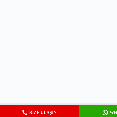
BIZE ULAŞIN
WH