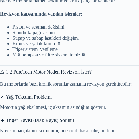
işlemde motor tamamen sökülür ve kritik parçalar yenilenir.
Revizyon kapsamında yapılan işlemler:
Piston ve segman değişimi
Silindir kapağı taşlama
Supap ve subap lastikleri değişimi
Krank ve yatak kontrolü
Triger sistemi yenileme
Yağ pompası ve filtre sistemi temizliği
⚠️ 1.2 PureTech Motor Neden Revizyon İster?
Bu motorlarda bazı kronik sorunlar zamanla revizyon gerektirebilir:
🔹 Yağ Tüketimi Problemi
Motorun yağ eksiltmesi, iç aksamın aşındığını gösterir.
🔹 Triger Kayışı (Islak Kayış) Sorunu
Kayışın parçalanması motor içinde ciddi hasar oluşturabilir.