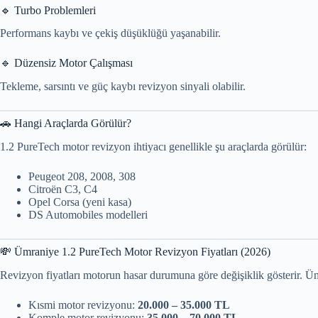
🔹 Turbo Problemleri
Performans kaybı ve çekiş düşüklüğü yaşanabilir.
🔹 Düzensiz Motor Çalışması
Tekleme, sarsıntı ve güç kaybı revizyon sinyali olabilir.
🚗 Hangi Araçlarda Görülür?
1.2 PureTech motor revizyon ihtiyacı genellikle şu araçlarda görülür:
Peugeot 208, 2008, 308
Citroën C3, C4
Opel Corsa (yeni kasa)
DS Automobiles modelleri
💸 Ümraniye 1.2 PureTech Motor Revizyon Fiyatları (2026)
Revizyon fiyatları motorun hasar durumuna göre değişiklik gösterir. Üm
Kısmi motor revizyonu:
20.000 – 35.000 TL
Komple motor revizyonu:
35.000 – 70.000 TL