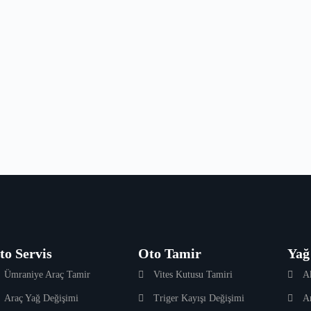
to Servis
Oto Tamir
Yağ
Ümraniye Araç Tamir
Vites Kutusu Tamiri
A
Araç Yağ Değişimi
Triger Kayışı Değişimi
A