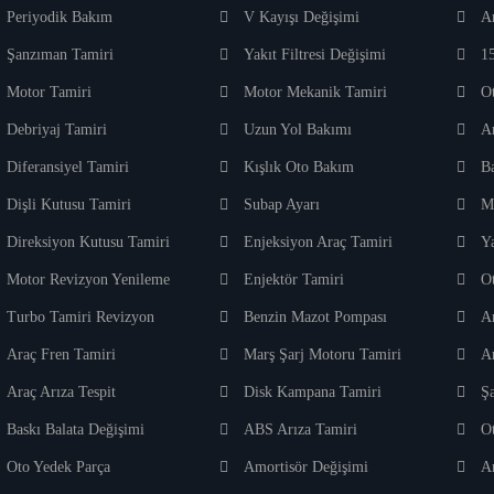
Periyodik Bakım
V Kayışı Değişimi
A
Şanzıman Tamiri
Yakıt Filtresi Değişimi
1
Motor Tamiri
Motor Mekanik Tamiri
O
Debriyaj Tamiri
Uzun Yol Bakımı
A
Diferansiyel Tamiri
Kışlık Oto Bakım
B
Dişli Kutusu Tamiri
Subap Ayarı
M
Direksiyon Kutusu Tamiri
Enjeksiyon Araç Tamiri
Y
Motor Revizyon Yenileme
Enjektör Tamiri
Ot
Turbo Tamiri Revizyon
Benzin Mazot Pompası
A
Araç Fren Tamiri
Marş Şarj Motoru Tamiri
A
Araç Arıza Tespit
Disk Kampana Tamiri
Ş
Baskı Balata Değişimi
ABS Arıza Tamiri
O
Oto Yedek Parça
Amortisör Değişimi
A