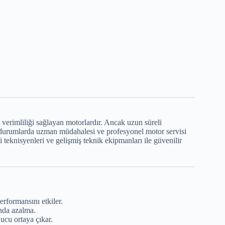
erimliliği sağlayan motorlardır. Ancak uzun süreli
bi durumlarda uzman müdahalesi ve profesyonel motor servisi
teknisyenleri ve gelişmiş teknik ekipmanları ile güvenilir
rformansını etkiler.
nda azalma.
ucu ortaya çıkar.