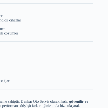
er
noloji cihazlar
met
nik çözümler
sağlar.
öneme sahiptir. Denkar Oto Servis olarak
hızlı, güvenilir ve
performans düşüşü fark ettiğiniz anda bize ulaşarak