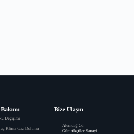
 Bakımı
Bize Ulaşın
kü Değişimi
Alemdağ Cd.
raç Klima Gaz Dolumu
Gümrükçüler Sanayi