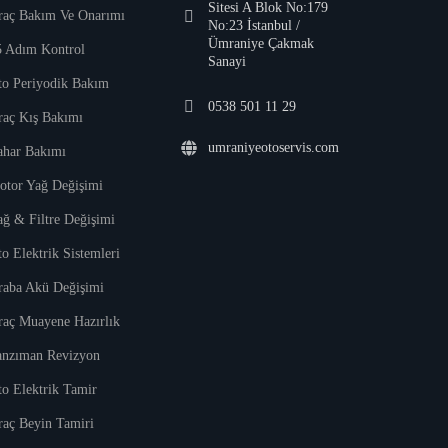
Sitesi A Blok No:179
raç Bakım Ve Onarımı
No:23 İstanbul /
Ümraniye Çakmak
5 Adım Kontrol
Sanayi
to Periyodik Bakım
0538 501 11 29
raç Kış Bakımı
umraniyeotoservis.com
ahar Bakımı
otor Yağ Değişimi
ağ & Filtre Değişimi
o Elektrik Sistemleri
raba Akü Değişimi
raç Muayene Hazırlık
anzıman Revizyon
to Elektrik Tamir
raç Beyin Tamiri