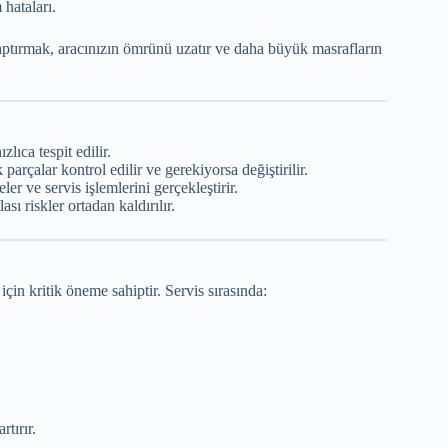
hataları.
ptırmak, aracınızın ömrünü uzatır ve daha büyük masrafların
zlıca tespit edilir.
parçalar kontrol edilir ve gerekiyorsa değiştirilir.
er ve servis işlemlerini gerçekleştirir.
sı riskler ortadan kaldırılır.
in kritik öneme sahiptir. Servis sırasında:
tırır.