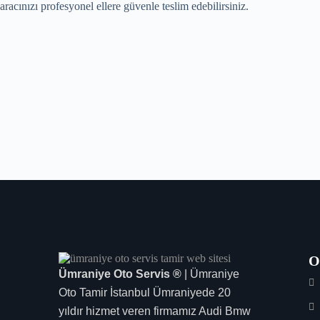
aracınızı profesyonel ellere güvenle teslim edebilirsiniz.
O
Ümraniye Oto Servis ®
| Ümraniye
Oto Tamir İstanbul Ümraniyede 20
yıldır hizmet veren firmamız Audi Bmw