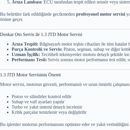
Arıza Lambası:
ECU tarafından tespit edilen sensör veya sistem 
Bu belirtiler fark edildiğinde gecikmeden
profesyonel motor servisi
ya
önüne geçer.
Denkar Oto Servis ile 1.3 JTD Motor Servisi
Arıza Tespiti:
Bilgisayarlı motor teşhis cihazları ile tüm hatalar hı
Parça Kontrolü ve Servis:
Piston, segman, subap ve diğer kritik 
Uzman İşçilik:
Tecrübeli teknisyenler motoru detaylı şekilde incel
Performans Testi:
Servis sonrası motor performansı test edilir, ola
1.3 JTD Motor Servisinin Önemi
Motor servisi, motorun güvenli, performanslı ve uzun ömürlü çalışması iç
Piston ve silindirler kontrol edilir
Subap ve valf ayarları yapılır
Turbo ve yakıt sistemi detaylı incelenir
Kritik parçalar temizlenir veya değiştirilir
Bu işlemler motorun performansını optimize eder ve yakıt verimliliğini ar