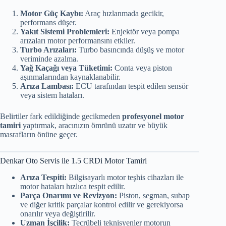
Motor Güç Kaybı:
Araç hızlanmada gecikir,
performans düşer.
Yakıt Sistemi Problemleri:
Enjektör veya pompa
arızaları motor performansını etkiler.
Turbo Arızaları:
Turbo basıncında düşüş ve motor
veriminde azalma.
Yağ Kaçağı veya Tüketimi:
Conta veya piston
aşınmalarından kaynaklanabilir.
Arıza Lambası:
ECU tarafından tespit edilen sensör
veya sistem hataları.
Belirtiler fark edildiğinde gecikmeden
profesyonel motor
tamiri
yaptırmak, aracınızın ömrünü uzatır ve büyük
masrafların önüne geçer.
Denkar Oto Servis ile 1.5 CRDi Motor Tamiri
Arıza Tespiti:
Bilgisayarlı motor teşhis cihazları ile
motor hataları hızlıca tespit edilir.
Parça Onarımı ve Revizyon:
Piston, segman, subap
ve diğer kritik parçalar kontrol edilir ve gerekiyorsa
onarılır veya değiştirilir.
Uzman İşçilik:
Tecrübeli teknisyenler motorun