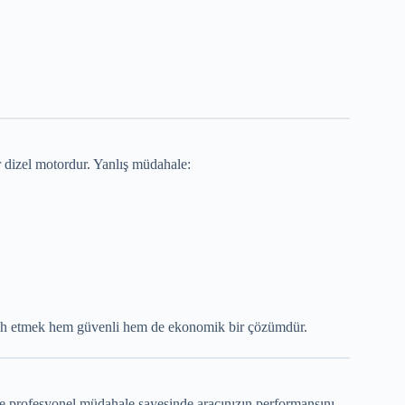
r dizel motordur. Yanlış müdahale:
cih etmek hem güvenli hem de ekonomik bir çözümdür.
e profesyonel müdahale sayesinde aracınızın performansını