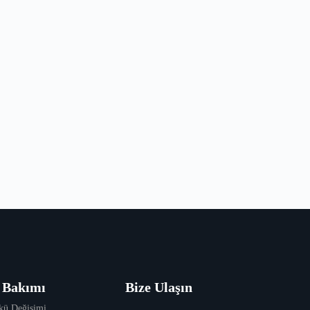
 Bakımı
Bize Ulaşın
kü Değişimi