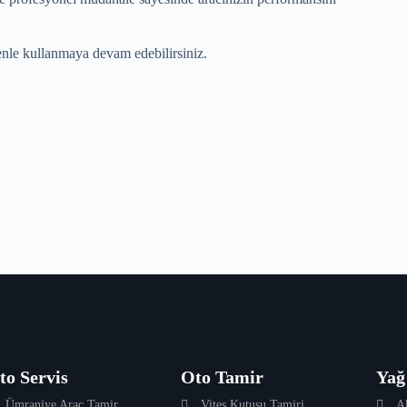
venle kullanmaya devam edebilirsiniz.
to Servis
Oto Tamir
Yağ
Ümraniye Araç Tamir
Vites Kutusu Tamiri
A