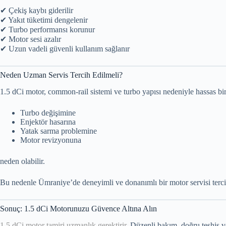
✔ Çekiş kaybı giderilir
✔ Yakıt tüketimi dengelenir
✔ Turbo performansı korunur
✔ Motor sesi azalır
✔ Uzun vadeli güvenli kullanım sağlanır
Neden Uzman Servis Tercih Edilmeli?
1.5 dCi motor, common-rail sistemi ve turbo yapısı nedeniyle hassas bi
Turbo değişimine
Enjektör hasarına
Yatak sarma problemine
Motor revizyonuna
neden olabilir.
Bu nedenle Ümraniye’de deneyimli ve donanımlı bir motor servisi ter
Sonuç: 1.5 dCi Motorunuzu Güvence Altına Alın
1.5 dCi motor tamiri uzmanlık gerektirir.
Düzenli bakım, doğru teşhis v