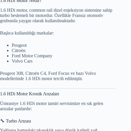
1.6 HDi Motor Nedir?
1.6 HDi motor, common rail dizel enjeksiyon sistemine sahip
turbo beslemeli bir motordur. Özellikle Fransız otomotiv
grubunda yaygın olarak kullanılmaktadır.
Başlıca kullanıldığı markalar:
Peugeot
Citroën
Ford Motor Company
Volvo Cars
Peugeot 308, Citroën C4, Ford Focus ve bazı Volvo
modellerinde 1.6 HDi motor tercih edilmiştir.
1.6 HDi Motor Kronik Arızaları
Ümraniye 1.6 HDi motor tamiri servisimize en sık gelen
arızalar şunlardır:
🔧 Turbo Arızası
Yağlama hattındaki tıkanıklık veya düşük kaliteli yağ