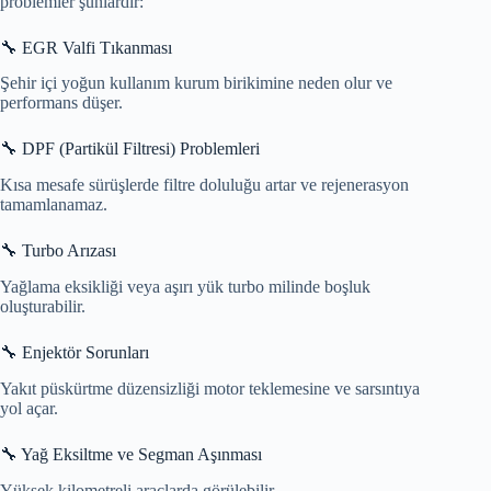
problemler şunlardır:
🔧 EGR Valfi Tıkanması
Şehir içi yoğun kullanım kurum birikimine neden olur ve
performans düşer.
🔧 DPF (Partikül Filtresi) Problemleri
Kısa mesafe sürüşlerde filtre doluluğu artar ve rejenerasyon
tamamlanamaz.
🔧 Turbo Arızası
Yağlama eksikliği veya aşırı yük turbo milinde boşluk
oluşturabilir.
🔧 Enjektör Sorunları
Yakıt püskürtme düzensizliği motor teklemesine ve sarsıntıya
yol açar.
🔧 Yağ Eksiltme ve Segman Aşınması
Yüksek kilometreli araçlarda görülebilir.