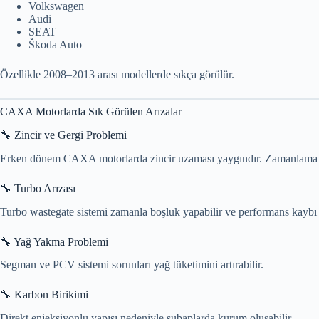
Volkswagen
Audi
SEAT
Škoda Auto
Özellikle 2008–2013 arası modellerde sıkça görülür.
CAXA Motorlarda Sık Görülen Arızalar
🔧 Zincir ve Gergi Problemi
Erken dönem CAXA motorlarda zincir uzaması yaygındır. Zamanlama ka
🔧 Turbo Arızası
Turbo wastegate sistemi zamanla boşluk yapabilir ve performans kaybı 
🔧 Yağ Yakma Problemi
Segman ve PCV sistemi sorunları yağ tüketimini artırabilir.
🔧 Karbon Birikimi
Direkt enjeksiyonlu yapısı nedeniyle subaplarda kurum oluşabilir.