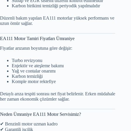
Subap ve EGR sistemi düzenli kontrol edilmelidir
Karbon birikimi temizliği periyodik yapılmalıdır
Düzenli bakım yapılan EA111 motorlar yüksek performans ve
uzun ömür sağlar.
EA111 Motor Tamiri Fiyatları Ümraniye
Fiyatlar arızanın boyutuna göre değişir:
Turbo revizyonu
Enjektör ve ateşleme bakımı
Yağ ve contalar onarımı
Karbon temizliği
Komple motor rektefiye
Detaylı arıza tespiti sonrası net fiyat belirlenir. Erken müdahale
her zaman ekonomik çözümler sağlar.
Neden Ümraniye EA111 Motor Servisimiz?
✔ Benzinli motor uzman kadro
✔ Garantili işçilik