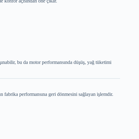
konfor açısından öne çıkar.
şınabilir, bu da motor performansında düşüş, yağ tüketimi
un fabrika performansına geri dönmesini sağlayan işlemdir.