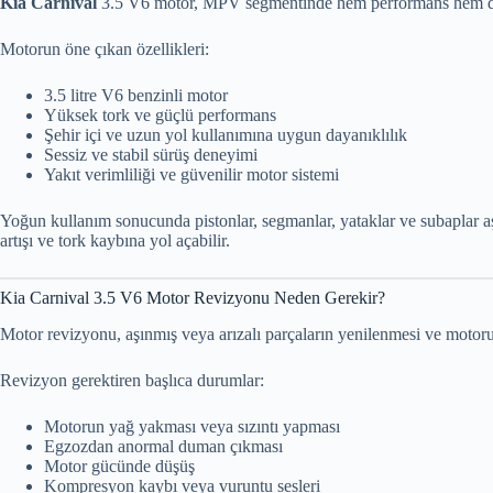
Kia Carnival
3.5 V6 motor, MPV segmentinde hem performans hem de 
Motorun öne çıkan özellikleri:
3.5 litre V6 benzinli motor
Yüksek tork ve güçlü performans
Şehir içi ve uzun yol kullanımına uygun dayanıklılık
Sessiz ve stabil sürüş deneyimi
Yakıt verimliliği ve güvenilir motor sistemi
Yoğun kullanım sonucunda pistonlar, segmanlar, yataklar ve subaplar a
artışı ve tork kaybına yol açabilir.
Kia Carnival 3.5 V6 Motor Revizyonu Neden Gerekir?
Motor revizyonu, aşınmış veya arızalı parçaların yenilenmesi ve motor
Revizyon gerektiren başlıca durumlar:
Motorun yağ yakması veya sızıntı yapması
Egzozdan anormal duman çıkması
Motor gücünde düşüş
Kompresyon kaybı veya vuruntu sesleri