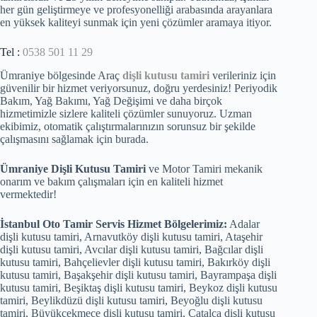
her gün geliştirmeye ve profesyonelliği arabasında arayanlara
en yüksek kaliteyi sunmak için yeni çözümler aramaya itiyor.
Tel :
0538 501 11 29
Ümraniye bölgesinde Araç
dişli kutusu tamiri
verileriniz için
güvenilir bir hizmet veriyorsunuz, doğru yerdesiniz! Periyodik
Bakım, Yağ Bakımı, Yağ Değişimi ve daha birçok
hizmetimizle sizlere kaliteli çözümler sunuyoruz. Uzman
ekibimiz, otomatik çalıştırmalarınızın sorunsuz bir şekilde
çalışmasını sağlamak için burada.
Ümraniye Dişli Kutusu Tamiri
ve Motor Tamiri mekanik
onarım ve bakım çalışmaları için en kaliteli hizmet
vermektedir!
İstanbul Oto Tamir Servis Hizmet Bölgelerimiz:
Adalar
dişli kutusu tamiri, Arnavutköy dişli kutusu tamiri, Ataşehir
dişli kutusu tamiri, Avcılar dişli kutusu tamiri, Bağcılar dişli
kutusu tamiri, Bahçelievler dişli kutusu tamiri, Bakırköy dişli
kutusu tamiri, Başakşehir dişli kutusu tamiri, Bayrampaşa dişli
kutusu tamiri, Beşiktaş dişli kutusu tamiri, Beykoz dişli kutusu
tamiri, Beylikdüzü dişli kutusu tamiri, Beyoğlu dişli kutusu
tamiri, Büyükçekmece dişli kutusu tamiri, Çatalca dişli kutusu