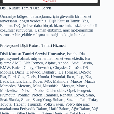
Dişli Kutusu Tamiri Özel Servis
Ümraniye bölgesinde araçlarınız için güvenilir bir hizmet
arıyorsanız, doğru yerdesiniz! Dişli Kutusu Tamiri, Yağ
Bakımı, Değişimi ve daha birçok hizmetimizle sizlere kaliteli
çözümler sunuyoruz. Uzman ekibimiz, araç motorlarınızın
sorunsuz bir şekilde çalışmasını sağlamak için burada.
Profesyonel Dişli Kutusu Tamiri Hizmeti
Dişli Kutusu Tamiri Servisi Ümraniye
, İstanbul’da
profesyonel olarak müşterilerine hizmet vermektedir. Bu
işletme AMC, Alfa Romeo, Alpine, Anadol, Audi, Austin,
BMW, Buick, Chery, Chevrolet, Chrysler, Citroën, DS
Mobiles, Dacia, Daewoo, Daihatsu, De Tomaso, DeSoto,
Fiat, Ford, Gaz, Geely, Honda, Hyundai, Ikco, Jeep, Kia,
Lada, Lancia, Land Rover, MG, Mahindra, Marcos, Mazda,
Mercedes, Mercury, Mini, Mitsubishi, Morgan, Morris,
Moskwitsch, Nissan, Nobel, Oldsmobile, Opel, Peugeot,
Plymouth, Pontiac, Proton, Rambler, Renault, Rover, Saab,
Seat, Skoda, Smart, SsangYong, Subaru, Suzuki, Tata, Tofaş,
Toyota, Trabant, Triumph, Volkswagen, Volvo gibi araç
markalarına Periyodik Bakım, Hafif Bakım, Ağır Bakım, Yağ
Değişimi, Filtre Değişimi, Triger Değişimi, Yakıt Bakım,