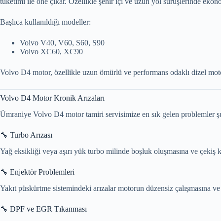
tüketimi ile öne çıkar. Özellikle şehir içi ve uzun yol sürüşlerinde eko
Başlıca kullanıldığı modeller:
Volvo V40, V60, S60, S90
Volvo XC60, XC90
Volvo D4 motor, özellikle uzun ömürlü ve performans odaklı dizel moto
Volvo D4 Motor Kronik Arızaları
Ümraniye Volvo D4 motor tamiri servisimize en sık gelen problemler şu
🔧 Turbo Arızası
Yağ eksikliği veya aşırı yük turbo milinde boşluk oluşmasına ve çekiş k
🔧 Enjektör Problemleri
Yakıt püskürtme sistemindeki arızalar motorun düzensiz çalışmasına ve
🔧 DPF ve EGR Tıkanması