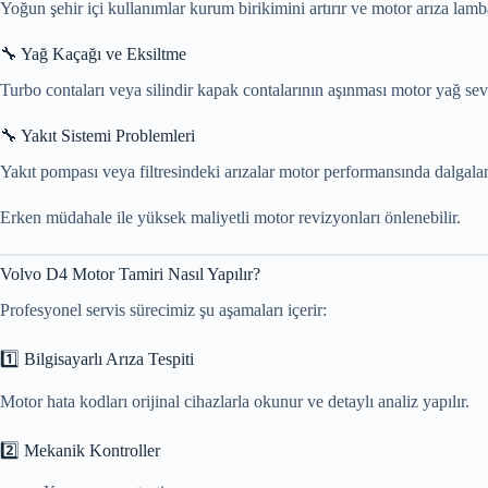
Yoğun şehir içi kullanımlar kurum birikimini artırır ve motor arıza lamba
🔧 Yağ Kaçağı ve Eksiltme
Turbo contaları veya silindir kapak contalarının aşınması motor yağ se
🔧 Yakıt Sistemi Problemleri
Yakıt pompası veya filtresindeki arızalar motor performansında dalgalan
Erken müdahale ile yüksek maliyetli motor revizyonları önlenebilir.
Volvo D4 Motor Tamiri Nasıl Yapılır?
Profesyonel servis sürecimiz şu aşamaları içerir:
1️⃣ Bilgisayarlı Arıza Tespiti
Motor hata kodları orijinal cihazlarla okunur ve detaylı analiz yapılır.
2️⃣ Mekanik Kontroller