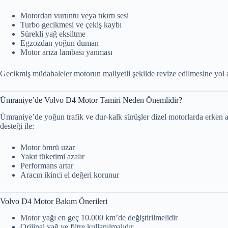
Motordan vuruntu veya tıkırtı sesi
Turbo gecikmesi ve çekiş kaybı
Sürekli yağ eksiltme
Egzozdan yoğun duman
Motor arıza lambası yanması
Gecikmiş müdahaleler motorun maliyetli şekilde revize edilmesine yol a
Ümraniye’de Volvo D4 Motor Tamiri Neden Önemlidir?
Ümraniye’de yoğun trafik ve dur-kalk sürüşler dizel motorlarda erken
desteği ile:
Motor ömrü uzar
Yakıt tüketimi azalır
Performans artar
Aracın ikinci el değeri korunur
Volvo D4 Motor Bakım Önerileri
Motor yağı en geç 10.000 km’de değiştirilmelidir
Orijinal yağ ve filtre kullanılmalıdır